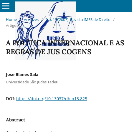
Home
/
Archives
/
No. 13 (2007): Revista IMES de Direito
/
Artigos
A POLÍTICA INTERNACIONAL E AS
REGRAS DE JUS COGENS
José Blanes Sala
Universidade São Judas Tadeu.
https://doi.org/10.13037/dh.n13.825
DOI:
Abstract