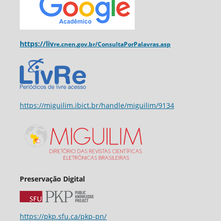
https://liv
re.cnen.
gov.br/ConsultaPorPalavras.asp
https://miguilim.ibict.br/handle/miguilim/9134
Preservação Digital
https://pkp.sfu.ca/pkp-pn/