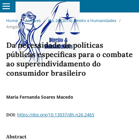
Home
/
Archives
/
No. 26 (2014): Direito e Humanidades
/
Artigos
Da necessidade de políticas
públicas específicas para o combate
ao superendividamento do
consumidor brasileiro
Maria Fernanda Soares Macedo
https://doi.org/10.13037/dh.n26.2465
DOI:
Abstract