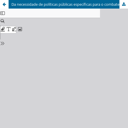
Da necessidade de políticas públicas específicas para o combate ao superendividamento do consumidor brasileiro