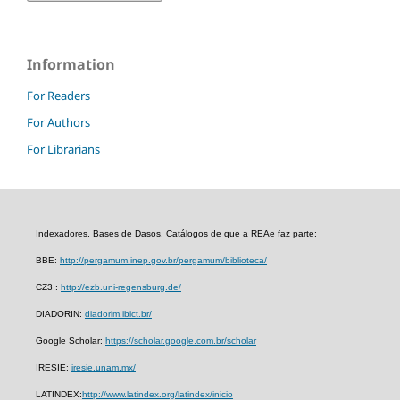
Information
For Readers
For Authors
For Librarians
Indexadores, Bases de Dasos, Catálogos de que a REAe faz parte:
BBE:
http://pergamum.inep.gov.br/pergamum/biblioteca/
CZ3 :
http://ezb.uni-regensburg.de/
DIADORIN:
diadorim.ibict.br/
Google Scholar:
https://scholar.google.com.br/scholar
IRESIE:
iresie.unam.mx/
LATINDEX:
http://www.latindex.org/latindex/inicio