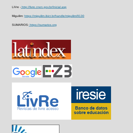
LiVre -
http://livre.cnen.gov.br/Inicial.asp
Miguilim:
https://miguilim.ibict.br/handle/miguilim/9130
SUMARIOS:
https://sumarios.org