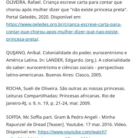
OLIVEIRA, Rafael. Criança escreve carta para contar que
chorou após mulher dizer que "não existe princesa preta".
Portal Geledés, 2020. Disponível em:
https://www.geledes.org.br/crianca-escreve-carta-para-
contar-que-chorou-apos-mulher-dizer-que-nao-existe-
princesa-preta/
.
QUIJANO, Aníbal. Colonialidade do poder, eurocentrismo e
América Latina. In: LANDER, Edgardo. (org.). A colonialidade
do saber: eurocentrismo e ciências sociais - perspectivas
latino-americanas. Buenos Aires: Clasco, 2005.
ROCHA, Sueli de Oliveira. São outras as nossas princesas.
Leituras Compartilhadas: Princesas africanas. Rio de
Janeiro-RJ, v. 9, n. 19, p. 21-24, mar. 2009.
SOFFIA. Mc Soffia part. Gram & Pedro Angeli - Minha
Rapunzel de Dread [Teaser]. Youtube. 17 mar. 2016. Vídeo.
Disponível em:
https://www.youtube.com/watch?