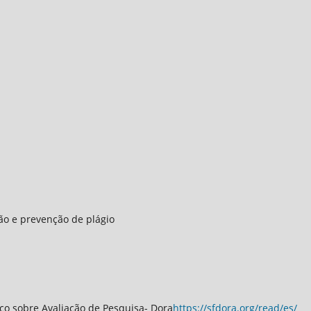
ção e prevenção de plágio
co sobre Avaliação de Pesquisa- Dora
https://sfdora.org/read/es/