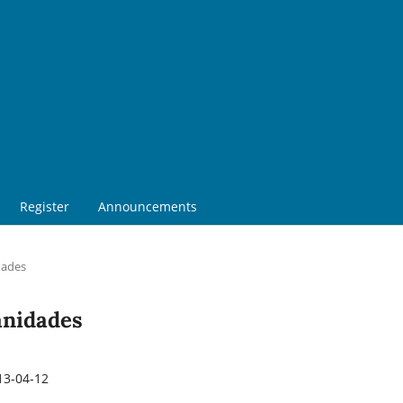
Register
Announcements
dades
anidades
13-04-12