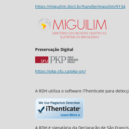
https://miguilim.ibict.br/handle/miguilim/9134
Preservação Digital
https://pkp.sfu.ca/pkp-pn/
A RDH utiliza o software iThenticate para detec
A RDH é signatária da Declaração de São Francis