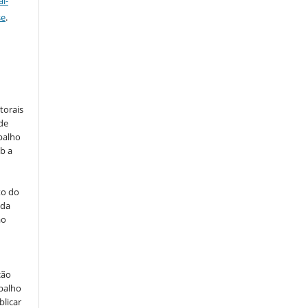
l-
se
.
torais
 de
balho
b a
to do
 da
ão
ção
abalho
blicar