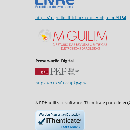
https://miguilim.ibict.br/handle/miguilim/9134
Preservação Digital
https://pkp.sfu.ca/pkp-pn/
A RDH utiliza o software iThenticate para detec