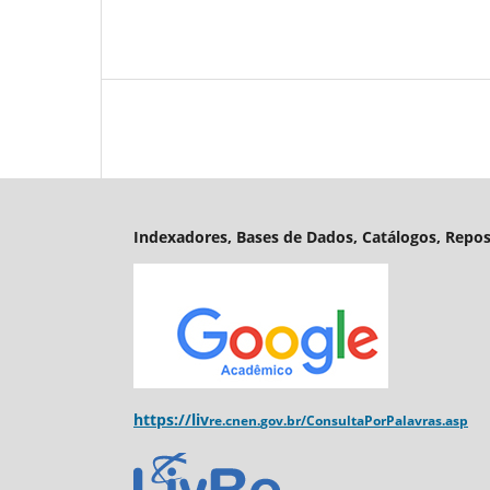
Indexadores, Bases de Dados, Catálogos, Reposi
https://liv
re.cnen.
gov.br/ConsultaPorPalavras.asp