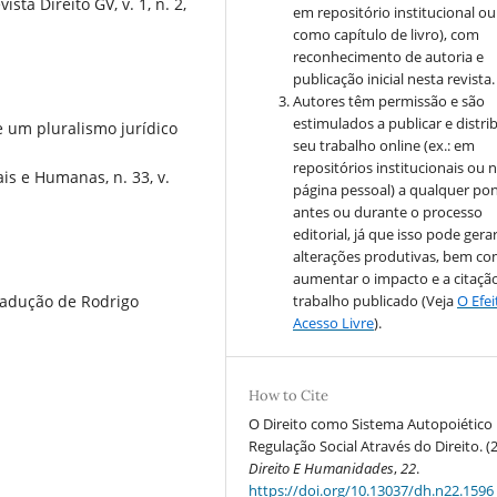
ta Direito GV, v. 1, n. 2,
em repositório institucional ou
como capítulo de livro), com
reconhecimento de autoria e
publicação inicial nesta revista.
Autores têm permissão e são
estimulados a publicar e distrib
e um pluralismo jurídico
seu trabalho online (ex.: em
repositórios institucionais ou 
is e Humanas, n. 33, v.
página pessoal) a qualquer po
antes ou durante o processo
editorial, já que isso pode gera
alterações produtivas, bem c
aumentar o impacto e a citaçã
Tradução de Rodrigo
trabalho publicado (Veja
O Efe
Acesso Livre
).
How to Cite
O Direito como Sistema Autopoiético
Regulação Social Através do Direito. (
Direito E Humanidades
,
22
.
https://doi.org/10.13037/dh.n22.1596