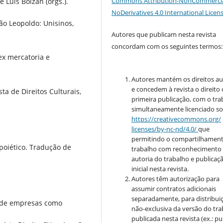
Commons Attribution-NonCommercia
 Luis Bolzan (orgs.).
NoDerivatives 4.0 International Licen
ão Leopoldo: Unisinos,
Autores que publicam nesta revista
concordam com os seguintes termos:
ex mercatoria e
Autores mantém os direitos au
e concedem à revista o direito
ta de Direitos Culturais,
primeira publicação, com o tra
simultaneamente licenciado so
https://creativecommons.org/
licenses/by-nc-nd/4.0/
que
permitindo o compartilhamen
poiético. Tradução de
trabalho com reconhecimento
autoria do trabalho e publicaç
inicial nesta revista.
Autores têm autorização para
assumir contratos adicionais
separadamente, para distribui
po de empresas como
não-exclusiva da versão do tr
publicada nesta revista (ex.: pu