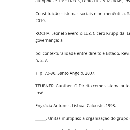
autopoiese. In: STRECK, Lenio Luiz & MORAIS, Jose
Constituição, sistemas sociais e hermenêutica. S
2010.
ROCHA, Leonel Severo & LUZ, Cícero Krupp da. L
governança: a
policontexturalidade entre direito e Estado. Revis
n. 2, v.
1, p. 73-98, Santo Ângelo, 2007.
TEUBNER, Gunther. O Direito como sistema auto
José
Engrácia Antunes. Lisboa: Calouste, 1993.
______. Unitas multiplex: a organização do gru