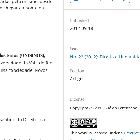
razidas pelo mesmo, desde
té chegar ao ponto da
Published
2012-09-18
Issue
dos Sinos (UNISINOS),
No. 22 (2012): Direito e Humanid
iversidade do Vale do Rio
uisa "Sociedade, Novos
Section
Artigos
License
Copyright (c) 2012 Suélen Farenzena
entido do Direito: da
This work is licensed under a
Creative