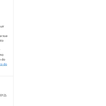
uir
na sua
nto
r
omo
o do
ito do
2012).