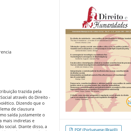
rencia
ribuição trazida pela
ocial através do Direito -
oiético. Dizendo que o
oblema de clausura
como saída justamente o
a mais indiretas e
o social. Diante disso, a
PDF (Portuguese (Brazil))