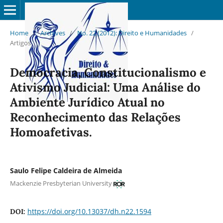
Home
/
Archives
/
No. 22 (2012): Direito e Humanidades
/
Artigos
Democracia, Constitucionalismo e
Ativismo Judicial: Uma Análise do
Ambiente Jurídico Atual no
Reconhecimento das Relações
Homoafetivas.
Saulo Felipe Caldeira de Almeida
Mackenzie Presbyterian University
https://doi.org/10.13037/dh.n22.1594
DOI: