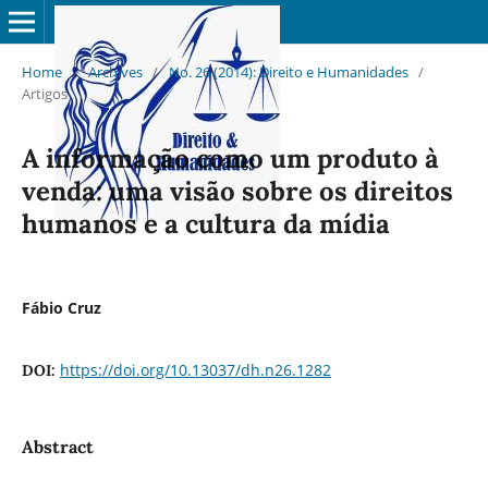
Home
/
Archives
/
No. 26 (2014): Direito e Humanidades
/
Artigos
A informação como um produto à
venda: uma visão sobre os direitos
humanos e a cultura da mídia
Fábio Cruz
https://doi.org/10.13037/dh.n26.1282
DOI:
Abstract