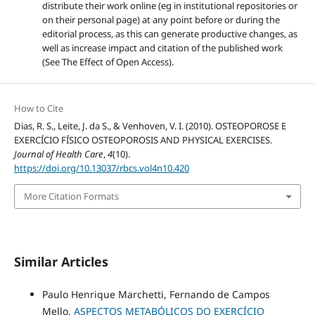
distribute their work online (eg in institutional repositories or
on their personal page) at any point before or during the
editorial process, as this can generate productive changes, as
well as increase impact and citation of the published work
(See The Effect of Open Access).
How to Cite
Dias, R. S., Leite, J. da S., & Venhoven, V. I. (2010). OSTEOPOROSE E
EXERCÍCIO FÍSICO OSTEOPOROSIS AND PHYSICAL EXERCISES.
Journal of Health Care
,
4
(10).
https://doi.org/10.13037/rbcs.vol4n10.420
More Citation Formats
Similar Articles
Paulo Henrique Marchetti, Fernando de Campos
Mello,
ASPECTOS METABÓLICOS DO EXERCÍCIO